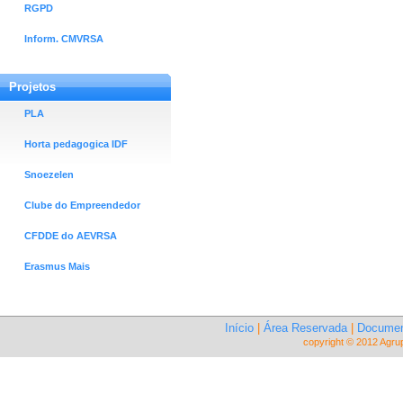
RGPD
Inform. CMVRSA
Projetos
PLA
Horta pedagogica IDF
Snoezelen
Clube do Empreendedor
CFDDE do AEVRSA
Erasmus Mais
Início
|
Área Reservada
|
Documen
copyright © 2012 Agru