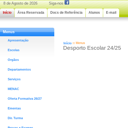
8 de Agosto de 2026 Siga-nos
Início
Área Reservada
Docs de Referência
Alunos
E-mail
Menus
Menus
Apresentação
::
Menus
Início
Desporto Escolar 24/25
Escolas
Orgãos
Departamentos
Serviços
MENAC
Oferta Formativa 26/27
Ementas
Dir. Turma
Provas e Exames