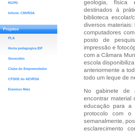
geologia, física
RGPD
destinados à prát
Inform. CMVRSA
biblioteca escolar
diversos materiais:
Projetos
computadores com l
PLA
posto de pesquis
impressão e fotocóp
Horta pedagogica IDF
com a Câmara Munic
Snoezelen
escola disponibili
anteriormente a to
Clube do Empreendedor
todo um leque de n
CFDDE do AEVRSA
Erasmus Mais
No gabinete de a
encontrar material
educação para a 
protocolo com o 
semanalmente, poss
esclarecimento c