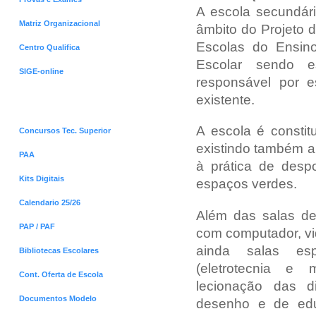
A escola secundári
Matriz Organizacional
âmbito do Projeto 
Escolas do Ensin
Centro Qualifica
Escolar sendo e
SIGE-online
responsável por e
existente.
Menus Destaques
A escola é constit
Concursos Tec. Superior
existindo também a
PAA
à prática de despo
Kits Digitais
espaços verdes.
Calendario 25/26
Além das salas de
PAP / PAF
com computador, vid
ainda salas espe
Bibliotecas Escolares
(eletrotecnia e 
Cont. Oferta de Escola
lecionação das di
Documentos Modelo
desenho e de educa