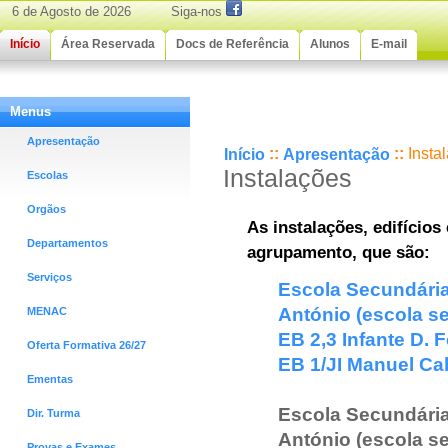
6 de Agosto de 2026 Siga-nos
Início
Área Reservada
Docs de Referência
Alunos
E-mail
Menus
Instalações
Apresentação
::
::
Insta
Início
Apresentação
Instalações
Escolas
Orgãos
As instalações, edifício
Departamentos
agrupamento, que são:
Serviços
Escola Secundária 
António (escola s
MENAC
EB 2,3 Infante D.
Oferta Formativa 26/27
EB 1/JI Manuel Ca
Ementas
Escola Secundária 
Dir. Turma
António (escola s
Provas e Exames