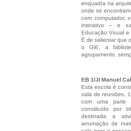
enquadra na arquit
onde se encontram 
com computador, v
interativo – e sa
Educação Visual e 
É de salientar que 
o GIE, a bibliot
agrupamento, semp
EB 1/JI Manuel Ca
Esta escola é const
sala de reuniões, 1
com uma parte c
constituído por t
destinada a ati
arrumação de mate
sala para o pessoal