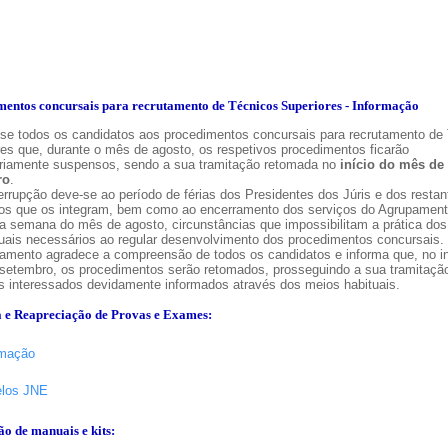
entos concursais para recrutamento de Técnicos Superiores - Informação
-se todos os candidatos aos procedimentos concursais para recrutamento de
res que, durante o mês de agosto, os respetivos procedimentos ficarão
riamente suspensos, sendo a sua tramitação retomada no
início do mês de
ro
.
errupção deve-se ao período de férias dos Presidentes dos Júris e dos restan
os que os integram, bem como ao encerramento dos serviços do Agrupament
ra semana do mês de agosto, circunstâncias que impossibilitam a prática dos
uais necessários ao regular desenvolvimento dos procedimentos concursais.
amento agradece a compreensão de todos os candidatos e informa que, no in
setembro, os procedimentos serão retomados, prosseguindo a sua tramitação
s interessados devidamente informados através dos meios habituais.
a e Reapreciação de Provas e Exames:
rmação
los JNE
o de manuais e kits: