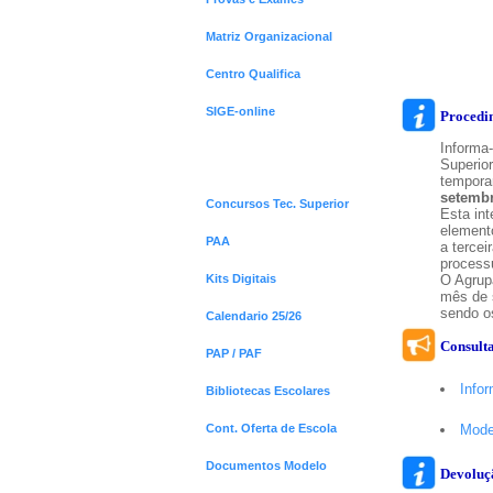
Matriz Organizacional
Destaques
Centro Qualifica
SIGE-online
Procedim
Informa
Superio
Menus Destaques
tempora
setemb
Concursos Tec. Superior
Esta int
element
PAA
a tercei
process
Kits Digitais
O Agrup
mês de 
sendo o
Calendario 25/26
Consult
PAP / PAF
Info
Bibliotecas Escolares
Cont. Oferta de Escola
Mode
Documentos Modelo
Devoluçã